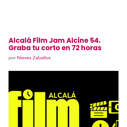
Alcalá Film Jam Alcine 54.
Graba tu corto en 72 horas
por
Nieves Zaballos