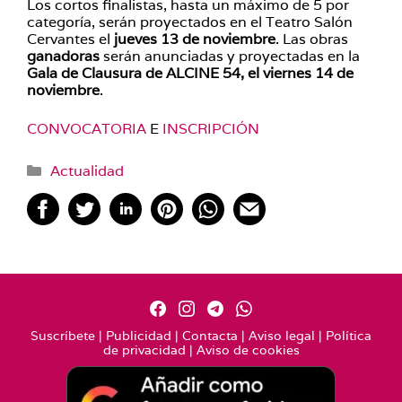
Los cortos finalistas, hasta un máximo de 5 por
categoría, serán proyectados en el Teatro Salón
Cervantes el
jueves 13 de noviembre
. Las obras
ganadoras
serán anunciadas y proyectadas en la
Gala de Clausura de ALCINE 54, el viernes 14 de
noviembre
.
CONVOCATORIA
E
INSCRIPCIÓN
Categorías
Actualidad
Suscríbete
|
Publicidad
|
Contacta
|
Aviso legal
|
Política
de privacidad
|
Aviso de cookies