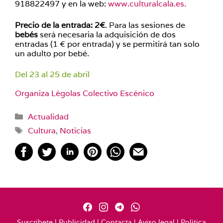
918822497 y en la web:
www.culturalcala.es.
Precio de la entrada: 2€
. Para las sesiones de
bebés
será necesaria la adquisición de dos
entradas (1 € por entrada) y se permitirá tan solo
un adulto por bebé.
Del 23 al 25 de abril
Organiza Légolas Colectivo Escénico
Categorías
Actualidad
Etiquetas
Cultura
,
Noticias
Suscríbete
|
Publicidad
|
Contacta
|
Aviso legal
|
Política