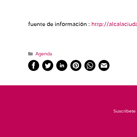
fuente de información :
http://alcalaciu
Categorías
Agenda
Suscríbete