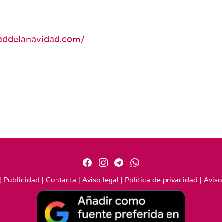
daddelanavidad.com/
|
Publicidad
|
Contacta
|
Aviso legal
|
Política de privacidad
|
Aviso