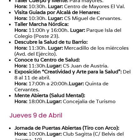
Taller Cuerpo y Mente:
Para mayores.
Hora:
10:30h.
Lugar:
Centro de Mayores El Val.
Visita Guiada por Alcalá de Henares:
Hora:
10:30h.
Lugar:
CS Miguel de Cervantes.
Taller Marcha Nórdica:
Hora:
11:00h y 16:00h.
Lugar:
Parque Isla del
Colegio (Poste 23).
Descubre la Salud de tu Barrio:
Hora:
11:30h.
Lugar:
Mercadillo de los miércoles
(Avd. del Ejército).
Conoce tu Centro de Salud:
Hora:
11:30h.
Lugar:
CS Juan de Austria.
Exposición “Creatividad y Arte para la Salud”:
Del
8 al 11 de abril.
Hora:
17:00h a 20:00h.
Lugar:
Quinta de
Cervantes.
Mente Abierta (Salud Mental):
Hora:
18:00h.
Lugar:
Concejalía de Turismo
Jueves 9 de Abril
Jornada de Puertas Abiertas (Tiro con Arco):
Hora:
10:00h.
Lugar:
Club Sagitta (C/ Belvis del
Jarama, 10).