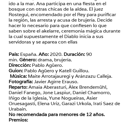
ido a la mar. Ana participa en una fiesta en el
bosque con otras chicas de la aldea. El juez
Rostegui, encomendado por el Rey para purificar
la región, las arresta y acusa de brujería. Decide
hacer lo necesario para que confiesen lo que
saben sobre el akelarre, ceremonia mágica durante
la cual supuestamente el Diablo inicia a sus
servidoras y se aparea con ellas
País:
España.
Año:
2020.
Duración:
90
min.
Género:
drama, brujería.
Dirección:
Pablo Agüero.
Guion:
Pablo Agüero y Katell Guillou.
Música:
Maite Arrotajauregi y Aránzazu Calleja.
Fotografía:
Javier Agirre Erauso.
Reparto:
Amaia Aberasturi, Àlex Brendemühl,
Daniel Fanego, Jone Laspiur, Daniel Chamorro,
Iñigo de la Iglesia, Yune Nogueiras, Asier
Oruesagasti, Elena Uriz, Garazi Urkola, Irati Saez de
Urabain.
No recomendada para menores de 12 años.
Premios: