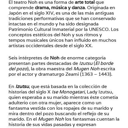
El teatro Noh es una forma de
arte total
que
comprende
drama, música y danza
. Originada en
Japón en el siglo XIV, es una de las más antiguas
tradiciones performativas que se han conservado
intactas en el mundo y ha sido designada
Patrimonio Cultural Inmaterial por la UNESCO. Los
conceptos estéticos del Noh y sus ritmos y
tempos musicales únicos han influido en muchos
artistas occidentales desde el siglo XX.
Seis intérpretes de
Noh
de enorme categoría
presentan partes destacadas de
Izutsu
(
El borde
del pozo
), la obra maestra del
Mugen Noh
escrita
por el actor y dramaturgo Zeami (1363 – 1443).
En
Izutsu
, que está basada en la colección de
historias del siglo X
Ise Monogatari
, Lady Izutsu,
quien esperaba a su marido mientras éste cometía
adulterio con otra mujer, aparece como un
fantasma vestida con los ropajes de su marido y
mira dentro del pozo buscando el reflejo de su
marido. En el
Mugen Noh
los fantasmas cuentan la
historia de sus vidas pasadas y expresan