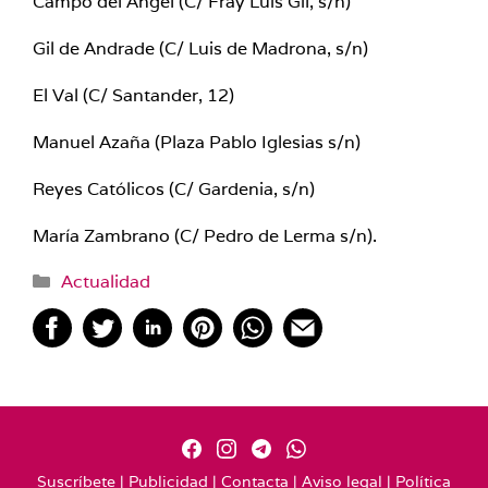
Campo del Ángel (C/ Fray Luis Gil, s/n)
Gil de Andrade (C/ Luis de Madrona, s/n)
El Val (C/ Santander, 12)
Manuel Azaña (Plaza Pablo Iglesias s/n)
Reyes Católicos (C/ Gardenia, s/n)
María Zambrano (C/ Pedro de Lerma s/n).
Categorías
Actualidad
Suscríbete
|
Publicidad
|
Contacta
|
Aviso legal
|
Política