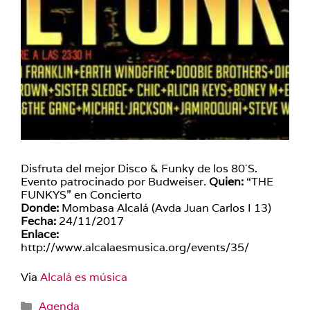
Disfruta del mejor Disco & Funky de los 80´S.
Evento patrocinado por Budweiser.
Quien:
“THE
FUNKYS” en Concierto
Donde:
Mombasa Alcalá (Avda Juan Carlos I 13)
Fecha:
24/11/2017
Enlace:
http://www.alcalaesmusica.org/events/35/
Via
Alcalá es música
Categorías
Agenda