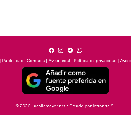
|
Publicidad
|
Contacta
|
Aviso legal
|
Política de privacidad
|
Aviso
© 2026 Lacallemayor.net • Creado por
Introarte SL