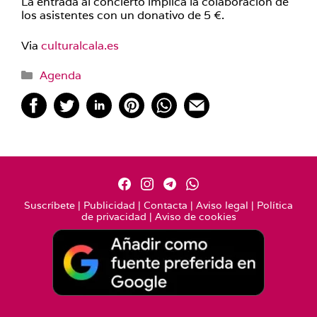
La entrada al concierto implica la colaboración de
los asistentes con un donativo de 5 €.
Via
culturalcala.es
Categorías
Agenda
Suscríbete
|
Publicidad
|
Contacta
|
Aviso legal
|
Política
de privacidad
|
Aviso de cookies