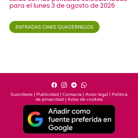
para el lunes 3 de agosto de 2026
ENTRADAS CINES QUADERNILLOS
Suscríbete
|
Publicidad
|
Contacta
|
Aviso legal
|
Política
de privacidad
|
Aviso de cookies